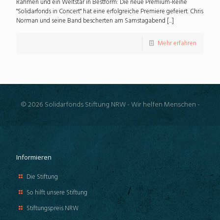
Rahmen und ein Weltstar in Bestform: Die neue Premium-Reihe
"Solidarfonds in Concert" hat eine erfolgreiche Premiere gefeiert. Chris
Norman und seine Band bescherten am Samstagabend [...]
Mehr erfahren
© 2026 Solidarfonds Stiftung NRW - Wir helfen Menschen -
Informieren
Die Stiftung
So hilft unsere Stiftung
Stiftungspreis NRW