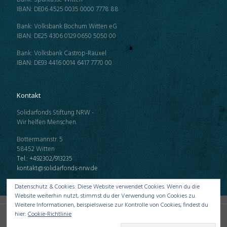
IBAN: DE06 4525 0035 0000 7778 88
Bank: Volksbank Bochum Witten eG
IBAN: DE25 4306 0129 0650 5050 00
Bank: Volksbank Castrop-Rauxel
IBAN: DE93 4416 0014 6417 7770 00
Kontakt
Solidarfonds Stiftung NRW -
Wir helfen Menschen.
Bottermannstr. 5
58452 Witten
Tel.: +492302/913235
kontakt@solidarfonds-nrw.de
Datenschutz & Cookies: Diese Website verwendet Cookies. Wenn du die
Website weiterhin nutzt, stimmst du der Verwendung von Cookies zu.
Weitere Informationen, beispielsweise zur Kontrolle von Cookies, findest du
hier:
Cookie-Richtlinie
Powered by Redtree -
Digitale Werbung
seit 1999. |
Datenschutz