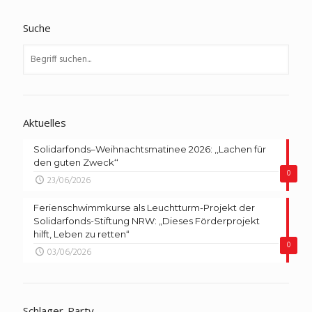
Suche
Aktuelles
Solidarfonds–Weihnachtsmatinee 2026: ,,Lachen für
den guten Zweck‘‘
0
23/06/2026
Ferienschwimmkurse als Leuchtturm-Projekt der
Solidarfonds-Stiftung NRW: „Dieses Förderprojekt
hilft, Leben zu retten“
0
03/06/2026
Schlager-Party